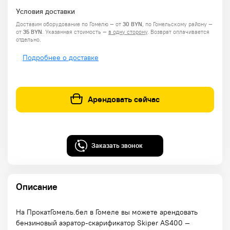
Условия доставки
Доставим оборудование по Гомелю — от
30 BYN
, по Гомельскому району —
от
35 BYN
.
Указанная стоимость —
в одну сторону
. Возврат оплачивается
отдельно.
Подробнее о доставке
Арендовать сейчас
Заказать звонок
Описание
На ПрокатГомель.бел в Гомеле вы можете арендовать
бензиновый аэратор-скарификатор Skiper AS400 —