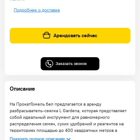
Подробнее о доставке
Арендовать сейчас
Заказать звонок
Описание
На ПрокатГомель.бел предлагается в аренду
разбрасыватель-сеялка L Gardena, которая представляет
собой идеальный инструмент для равномерного
распределения семян, сухих удобрений и реагентов на
территориях площадью до 400 квадратных метров в
Гомеле. Это устройство особенно полезно для обработки
Показать полное описание