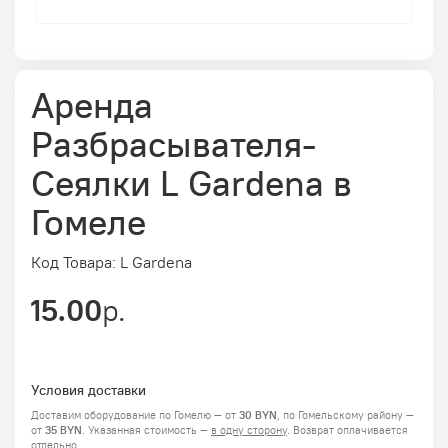
Аренда
Разбрасывателя-
Сеялки L Gardena в
Гомеле
Код Товара: L Gardena
15.00
р.
Условия доставки
Доставим оборудование по Гомелю — от
30 BYN
, по Гомельскому району —
от
35 BYN
.
Указанная стоимость —
в одну сторону
. Возврат оплачивается
отдельно.