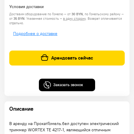
Условия доставки
Доставим оборудование по Гомелю — от
30 BYN
, по Гомельскому району —
от
35 BYN
.
Указанная стоимость —
в одну сторону
. Возврат оплачивается
отдельно.
Подробнее о доставке
Арендовать сейчас
Заказать звонок
Описание
В аренду на ПрокатГомель.бел доступен электрический
триммер WORTEX TE 4217-1, являющийся отличным