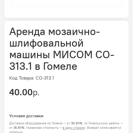
Аренда мозаично-
шлифовальной
машины МИСОМ CO-
313.1 в Гомеле
Код Товара: CO-313.1
40.00
р.
Условия доставки
Доставим оборудование по Гомелю — от
30 BYN
, по Гомельскому району —
от
35 BYN
.
Указанная стоимость —
в одну сторону
. Возврат оплачивается
отдельно.