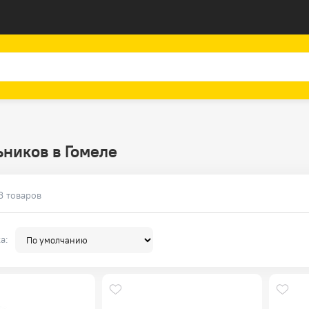
ников в Гомеле
3
товаров
а: