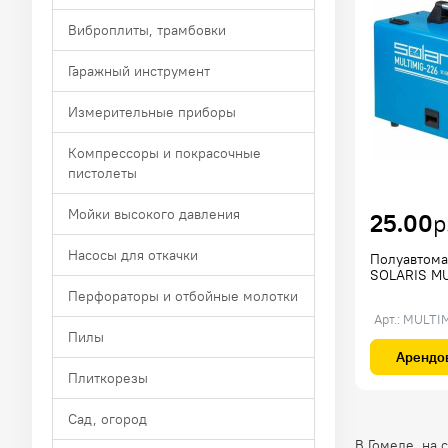
Виброплиты, трамбовки
Гаражный инструмент
Измерительные приборы
Компрессоры и покрасочные
пистолеты
Мойки высокого давления
25.00
р
Насосы для откачки
Полуавтома
SOLARIS MU
Перфораторы и отбойные молотки
Арт.: MULTI
Пилы
Арендо
Плиткорезы
Сад, огород
В Гомеле, на 