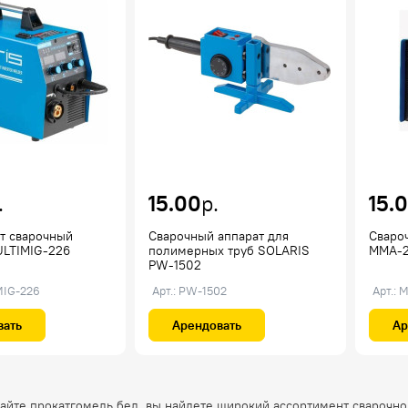
.
15.00
р.
15.
т сварочный
Сварочный аппарат для
Сваро
LTIMIG-226
полимерных труб SOLARIS
MMA-2
PW-1502
MIG-226
Арт.: PW-1502
Арт.: 
вать
Арендовать
Ар
сайте прокатгомель.бел, вы найдете широкий ассортимент сварочн