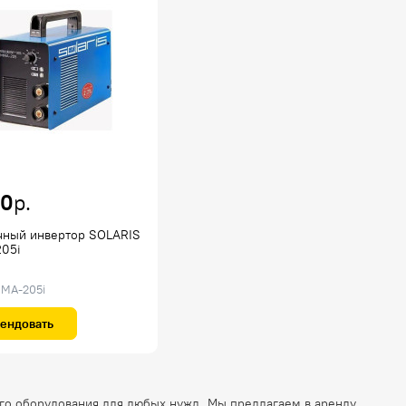
00
р.
чный инвертор SOLARIS
05i
MMA-205i
ендовать
ого оборудования для любых нужд. Мы предлагаем в аренду